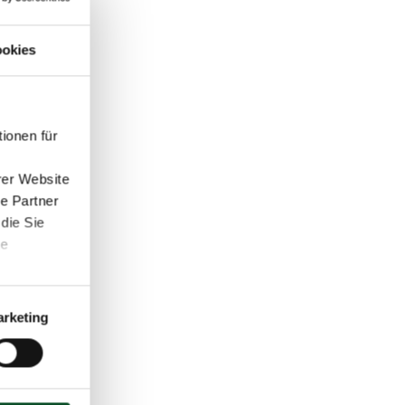
okies
ionen für
rer Website
e Partner
die Sie
te
rketing