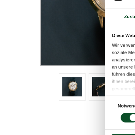
Zust
Diese Web
Wir verwen
soziale Me
analysiere
an unsere 
führen die
ihnen bere
gesammelt
Einwilligungsa
Notwen