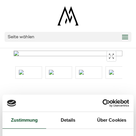
Seite wählen
ROLEX DATEJUST
Mint Grün / Ref. 126200 / 36mm / Jubilee /
2022 / Fullset / Box + Papiere
Zustimmung
Details
Über Cookies
Verkauft