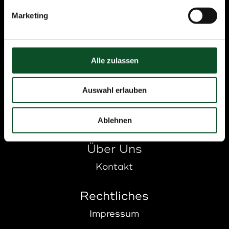
Marketing
Unsere Angebote
Alle zulassen
Uhren
Auswahl erlauben
Schmuck
Ankauf
Ablehnen
Über Uns
Kontakt
Rechtliches
Impressum