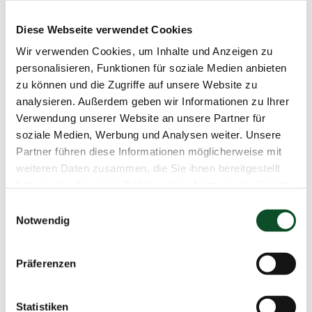
Diese Webseite verwendet Cookies
Wir verwenden Cookies, um Inhalte und Anzeigen zu
personalisieren, Funktionen für soziale Medien anbieten
zu können und die Zugriffe auf unsere Website zu
analysieren. Außerdem geben wir Informationen zu Ihrer
Verwendung unserer Website an unsere Partner für
soziale Medien, Werbung und Analysen weiter. Unsere
Partner führen diese Informationen möglicherweise mit
weiteren Daten zusammen, die Sie ihnen bereitgestellt
haben oder die sie im Rahmen Ihrer Nutzung der Dienste
ROLEX GMT-MASTER II
gesammelt haben.
Einwilligungsauswahl
PEPSI
Notwendig
Rectangular – Dial / Ref. 16710T / 40mm /
no Holes / SEL-Band / 2007 / Z-Serie /
Präferenzen
Edelstahl
Verkauft
Statistiken