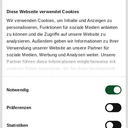
27.950,-€
Diese Webseite verwendet Cookies
Wir verwenden Cookies, um Inhalte und Anzeigen zu
personalisieren, Funktionen für soziale Medien anbieten
Anfrage senden
Rufen sie uns an
zu können und die Zugriffe auf unsere Website zu
analysieren. Außerdem geben wir Informationen zu Ihrer
Verwendung unserer Website an unsere Partner für
soziale Medien, Werbung und Analysen weiter. Unsere
Produktdaten
Partner führen diese Informationen möglicherweise mit
weiteren Daten zusammen, die Sie ihnen bereitgestellt
Einzelstück
haben oder die sie im Rahmen Ihrer Nutzung der Dienste
gesammelt haben.
Einwilligungsauswahl
Artikelnummer
0118
Notwendig
Allgemeines
Präferenzen
Material
750 – 18 Karat
Roségold
Statistiken