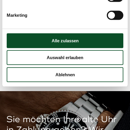
Größe
Das Armband hat
momentan 18,5 cm
Marketing
und kann jederzeit auf
Ihre benötigte Länge
angepasst werden.
Alle zulassen
Auswahl erlauben
Ablehnen
Sie möchten Ihre alte Uhr
in Zahlung geben? Wir