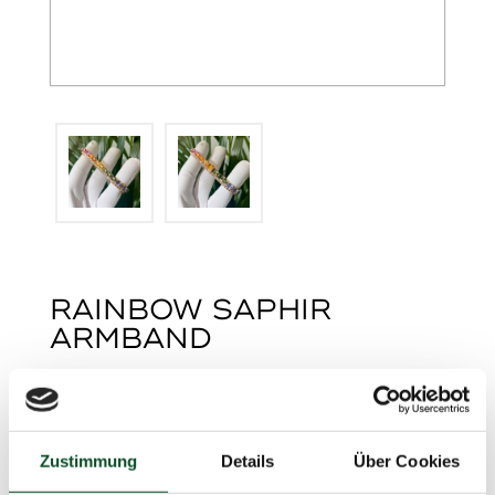
RAINBOW SAPHIR
ARMBAND
Handgefertigtes Rainbow Saphir Armband
mit feinster Qualität an Saphiren im
Ovalschliff 22,53 Karat
Diamanten im Brillantschliff mit 3,45 Karat
Zustimmung
Details
Über Cookies