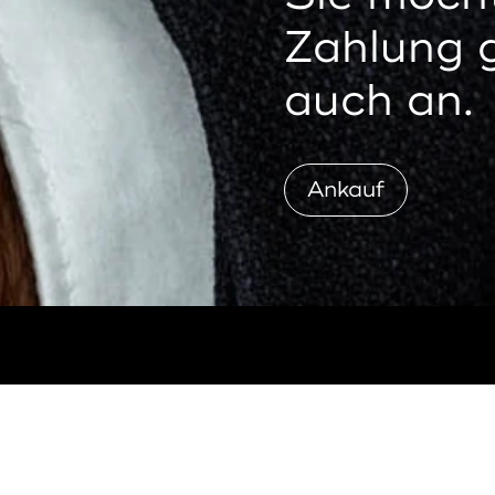
Zahlung 
auch an.
Ankauf
sere Angebote
Über Uns
ren
Kontakt