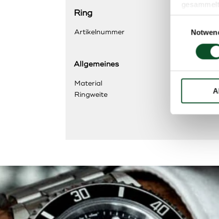
gesammelt
Ring
Einwilligungsa
Artikelnummer
0106
Notwen
Allgemeines
Material
750 – 
A
Ringweite
61, Die
angepa