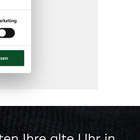
rketing
ssen
en Ihre alte Uhr in