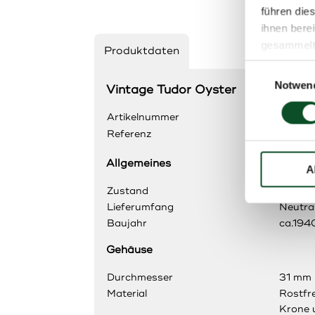
führen die
ihnen bere
gesammelt
Produktdaten
Einwilligungsa
Notwen
Vintage Tudor Oyster
Artikelnummer
R3244
Referenz
4453
Allgemeines
A
Zustand
Vintag
Lieferumfang
Neutra
Baujahr
ca.194
Gehäuse
Durchmesser
31 mm
Material
Rostfre
Krone 