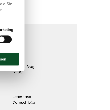
die Sie
te
rketing
ssen
Handaufzug
59SC
Lederband
Dornschließe