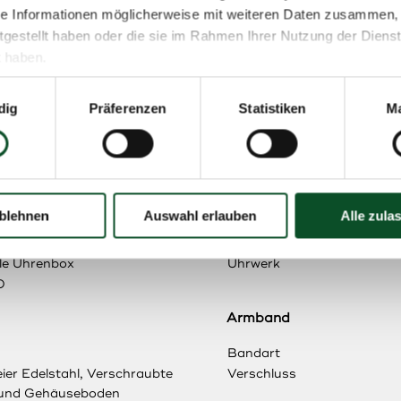
se Informationen möglicherweise mit weiteren Daten zusammen, 
itgestellt haben oder die sie im Rahmen Ihrer Nutzung der Diens
 haben.
uswahl
dig
Präferenzen
Statistiken
Ma
-0122
Technische Merkmale
blehnen
Auswahl erlauben
Alle zula
e
Technische Ausführung
le Uhrenbox
Uhrwerk
0
Armband
Bandart
ier Edelstahl, Verschraubte
Verschluss
und Gehäuseboden