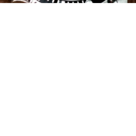
Un
Uh
Sc
An
©
2026
Uhrwerk München