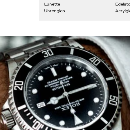
Lünette
Edelsta
Uhrenglas
Acrylgl