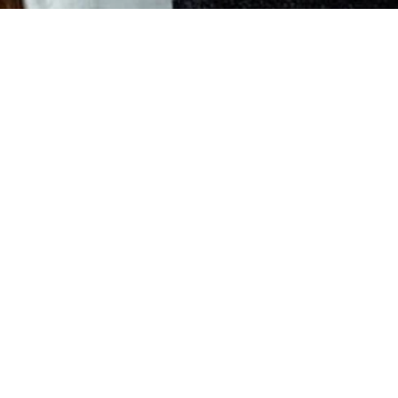
sere Angebote
Über Uns
ren
Kontakt
hmuck
kauf